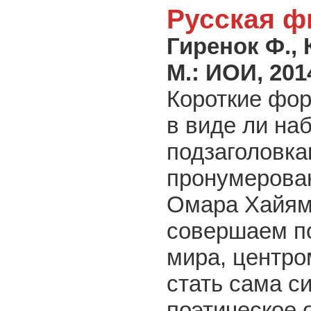
Русская ф
Гиренок Ф., 
М.: ИОИ,
201
Короткие фо
в виде ли на
подзаголовкам
пронумерован
Омара Хайяма
совершаем по
мира, центро
стать сама с
поэтическое 