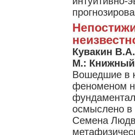
интуитивно-э
прогнозирова
Непостижи
неизвестн
Кувакин В.А.
М.: Книжны
Вошедшие в к
феноменом не
фундаменталь
осмыслено в
Семена Людв
метафизическ