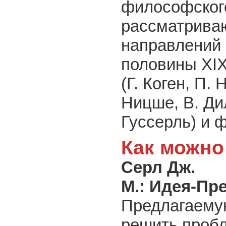
философского
рассматрива
направлений
половины XIX
(Г. Коген, П.
Ницше, В. Ди
Гуссерль) и 
Как можно
Серл Дж.
М.: Идея-Пр
Предлагаему
решить пробл