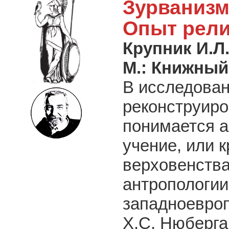
Зурванизм
Опыт рели
Крупник И.Л
М.: Книжны
В исследова
реконструиро
понимается а
учение, или 
верховенства
антропологии
западноевроп
Х.С. Нюберга