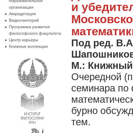
образовательной
и убедите
организации
Аккредитация
Московско
Видеолекторий
Программа развития
математик
философского факультета
Центр карьеры
Под ред. В.А
Книжные коллекции
Шапошнико
М.: Книжны
Очередной (п
семинара по
математическ
бурно обсуж
тем.