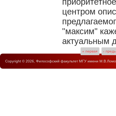
приоритетное
центром опис
предлагаемог
"максим" каж
актуальным д
Страницы
« первая
‹ пред
Copyright © 2026,
Философский факультет
МГУ имени М.В.Ломо