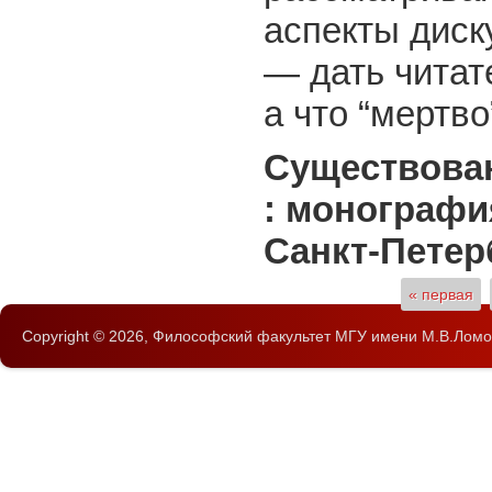
аспекты диск
— дать читат
а что “мертв
Существова
: монография
Санкт-Петерб
Страницы
« первая
Copyright © 2026,
Философский факультет
МГУ имени М.В.Ломо