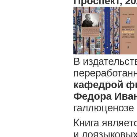
Проспект,
20
В издательст
переработанн
кафедрой ф
Федора Иван
галлюценозе 
Книга являе
и доязыковых