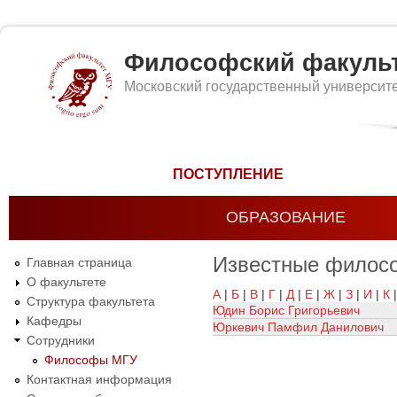
Философский факуль
Московский государственный университ
Форма поиска
ПОСТУПЛЕНИЕ
ОБРАЗОВАНИЕ
Известные филос
Главная страница
О факультете
А
|
Б
|
В
|
Г
|
Д
|
Е
|
Ж
|
З
|
И
|
К
Структура факультета
Юдин Борис Григорьевич
Кафедры
Юркевич Памфил Данилович
Сотрудники
Философы МГУ
Контактная информация