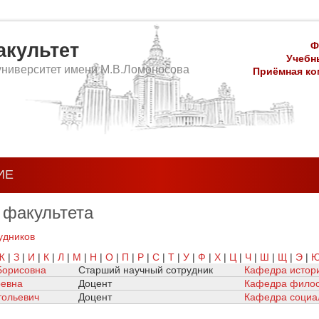
культет
Ф
Учебны
университет имени М.В.Ломоносова
Приёмная ком
ИЕ
 факультета
удников
Ж
|
З
|
И
|
К
|
Л
|
М
|
Н
|
О
|
П
|
Р
|
С
|
Т
|
У
|
Ф
|
Х
|
Ц
|
Ч
|
Ш
|
Щ
|
Э
|
Борисовна
Старший научный сотрудник
Кафедра истор
ревна
Доцент
Кафедра филос
тольевич
Доцент
Кафедра социа