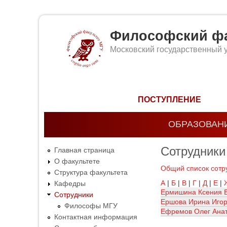
Философский фа
Московский государственный 
Форма поиска
ПОСТУПЛЕНИЕ
ОБРАЗОВАН
Сотрудники
Главная страница
О факультете
Общий список сотр
Структура факультета
А
|
Б
|
В
|
Г
|
Д
|
Е
|
Кафедры
Ермишина Ксения 
Сотрудники
Ершова Ирина Иго
Философы МГУ
Ефремов Олег Ана
Контактная информация