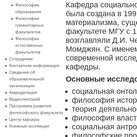
Кафедра социальн
Философии
была создана в 199
образования
Философии
материализма, су
гуманитарных
факультете МГУ с 1
факультетов
возглавляли Д.И. Че
Философии
естественных
Момджян. С имен
факультетов
современной иссле
Сотрудники
кафедры.
Контактная информация
Сведения об
Основные исследо
образовательной
организации
социальная онтол
Аккредитация
философия истор
Видеолекторий
Программа развития
теория деятельно
философского факультета
философия власт
Центр карьеры
социальная антр
Книжные коллекции
философские про