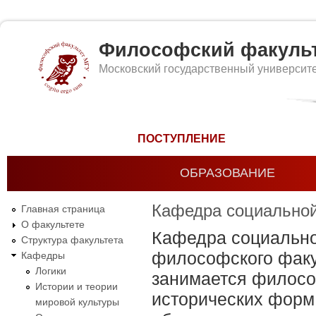
Философский факуль
Московский государственный университ
Форма поиска
ПОСТУПЛЕНИЕ
ОБРАЗОВАНИЕ
Кафедра социально
Главная страница
О факультете
Кафедра социальн
Структура факультета
философского факу
Кафедры
Логики
занимается филосо
Истории и теории
исторических форм
мировой культуры