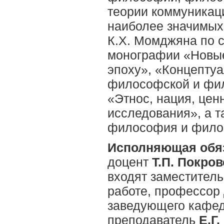
теории коммуникац
наиболее значимых
К.Х. Момджяна по 
монографии «Новые
эпоху», «Концепту
философской и фил
«Этнос, нация, це
исследования», а 
философия и фило
Исполняющая обя
доцент
Т.П. Покро
входят заместител
работе, профессор
заведующего кафед
преподаватель
Е.Г