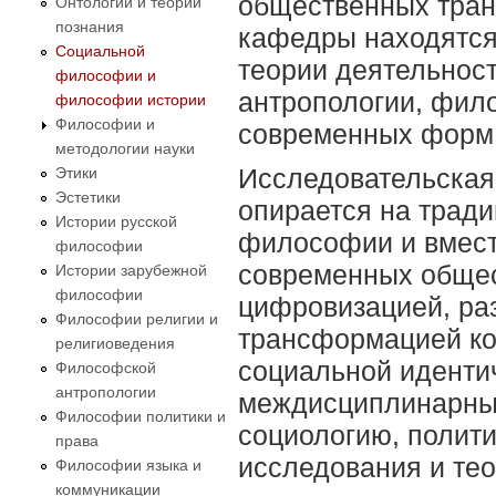
общественных тран
Онтологии и теории
познания
кафедры находятся
Социальной
теории деятельнос
философии и
антропологии, фил
философии истории
Философии и
современных форм 
методологии науки
Исследовательская
Этики
Эстетики
опирается на трад
Истории русской
философии и вмест
философии
современных общес
Истории зарубежной
философии
цифровизацией, раз
Философии религии и
трансформацией к
религиоведения
социальной иденти
Философской
антропологии
междисциплинарны
Философии политики и
социологию, полит
права
исследования и те
Философии языка и
коммуникации