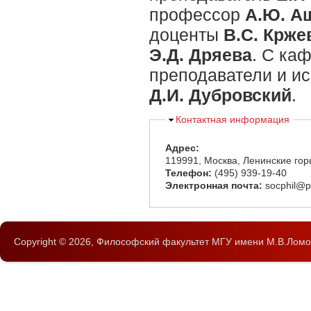
профессор
А.Ю. А
доценты
В.С. Крже
Э.Д. Дряева
. С ка
преподаватели и и
Д.И. Дубровский
.
Скрыть
Контактная информация
Адрес:
119991, Москва, Ленинские гор
Телефон:
(495) 939-19-40
Электронная почта:
socphil@p
Copyright © 2026,
Философский факультет
МГУ имени М.В.Ломо