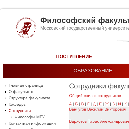
Философский факуль
Московский государственный университ
Форма поиска
ПОСТУПЛЕНИЕ
ОБРАЗОВАНИЕ
Сотрудники факул
Главная страница
О факультете
Общий список сотрудников
Структура факультета
А
|
Б
|
В
|
Г
|
Д
|
Е
|
Ж
|
З
|
И
|
К
Кафедры
Ванчугов Василий Викторович
Сотрудники
Философы МГУ
Вархотов Тарас Александрович
Контактная информация