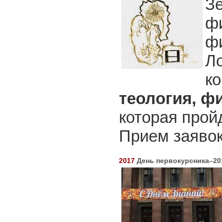
З
ф
ф
Л
к
теология, фи
которая пройд
Прием заяво
2017
День первокурсника–20