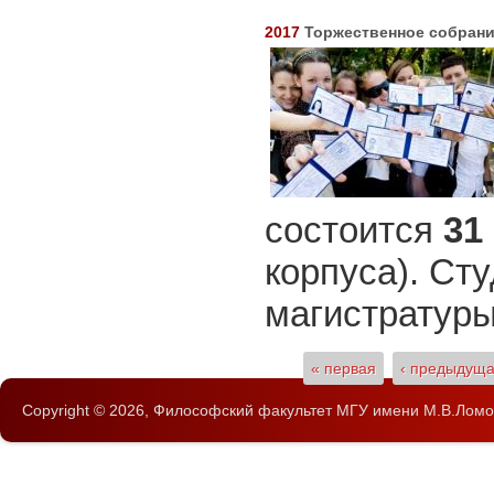
2017
Торжественное собрани
состоится
31 
корпуса). Ст
магистратуры
Страницы
« первая
‹ предыдущ
Copyright © 2026,
Философский факультет
МГУ имени М.В.Ломо