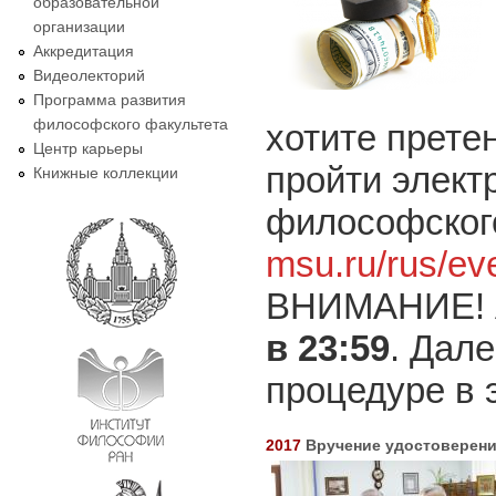
образовательной
организации
Аккредитация
Видеолекторий
Программа развития
философского факультета
хотите прете
Центр карьеры
пройти элект
Книжные коллекции
философского
msu.ru/rus/ev
ВНИМАНИЕ! А
в 23:59
. Дал
процедуре в 
2017
Вручение удостоверен