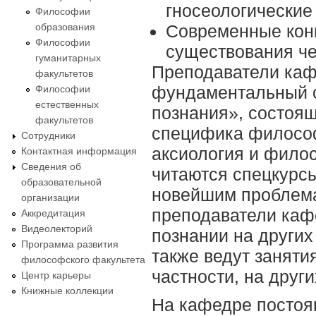
гносеологические
Философии
Современные конц
образования
Философии
существования че
гуманитарных
Преподаватели каф
факультетов
фундаментальный о
Философии
естественных
познания», состоя
факультетов
специфика философс
Сотрудники
аксиология и фило
Контактная информация
Сведения об
читаются спецкурсы
образовательной
новейшим проблема
организации
преподаватели каф
Аккредитация
Видеолекторий
познании на других
Программа развития
также ведут занят
философского факультета
частности, на друг
Центр карьеры
Книжные коллекции
На кафедре постоя