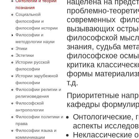
нацелена на предс
Онтологии и теории
познания
проблемно-теоретич
Социальной
современных филос
философии и
вызывающих острые
философии истории
Философии и
философской мысли
методологии науки
знания, судьба ме
Этики
философское осмыс
Эстетики
Истории русской
критика классическ
философии
формы материализм
Истории зарубежной
т.д.
философии
Философии религии и
Приоритетные напр
религиоведения
кафедры формулир
Философской
антропологии
Онтологические, 
Философии политики и
права
аспекты исследов
Философии языка и
Неклассические о
коммуникации