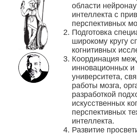
области нейронаук
интеллекта с при
перспективных мо
Подготовка специ
широкому кругу с
когнитивных иссл
Координация меж
инновационных и 
университета, св
работы мозга, орг
разработкой подх
искусственных ко
перспективных те
интеллекта.
Развитие просвет