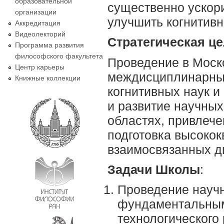
образовательной
существенно ускори
организации
улучшить когнитивн
Аккредитация
Видеолекторий
Стратегическая ц
Программа развития
философского факультета
Проведение в Моск
Центр карьеры
междисциплинарных
Книжные коллекции
когнитивных наук и
и развитие научных
областях, привлече
подготовка высоко
взаимосвязанных д
Задачи Школы
:
Проведение науч
фундаментальным
технологического