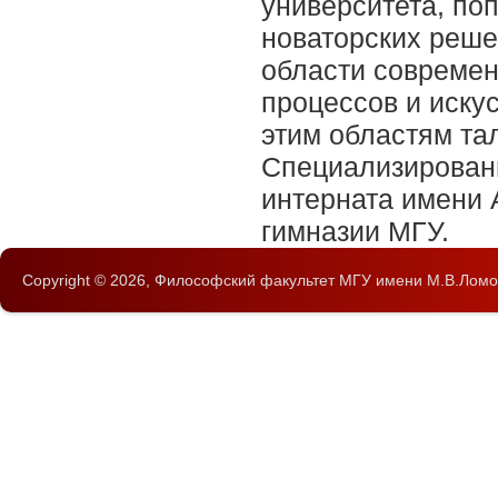
университета, по
новаторских реше
области современ
процессов и иску
этим областям та
Специализирован
интерната имени 
гимназии МГУ.
Copyright © 2026,
Философский факультет
МГУ имени М.В.Ломо