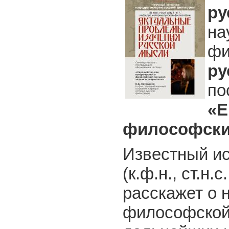
ру
на
фи
ру
по
«
Е
философск
Известный ис
(к.ф.н., ст.н
расскажет о 
философской 