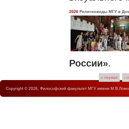
2026
Религиоведы МГУ в До
России»
.
Страницы
« первая
‹ 
Copyright © 2026,
Философский факультет
МГУ имени М.В.Ломо