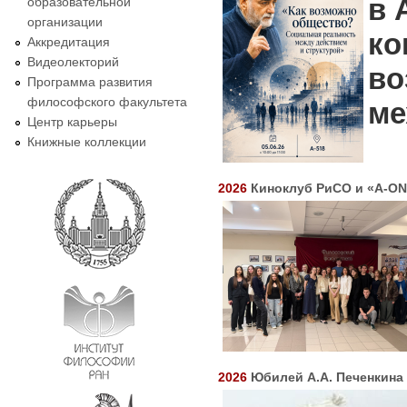
в 
образовательной
организации
ко
Аккредитация
Видеолекторий
во
Программа развития
философского факультета
ме
Центр карьеры
Книжные коллекции
2026
Киноклуб РиСО и «A-O
2026
Юбилей А.А. Печенкина