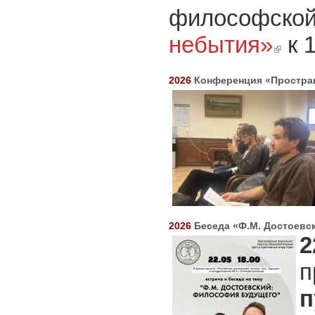
философской
небытия»
к 
(link is e
2026
Конференция «Простран
2026
Беседа «Ф.М. Достоевс
2
п
п