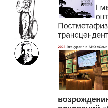
I м
онт
Постметафизи
трансцендент
2026
Экскурсия в АНО «Семе
возрождени