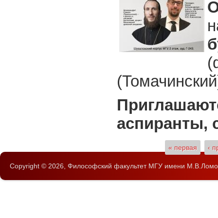
О
н
б
(
(Томачинский
Приглашаютс
аспиранты, 
Страницы
« первая
‹ 
Copyright © 2026,
Философский факультет
МГУ имени М.В.Ломо