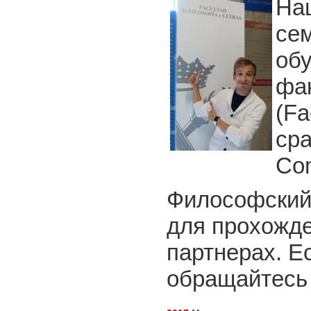
На
сем
обу
фа
(Fa
сра
Co
Философский
для прохожде
партнерах. Е
обращайтесь