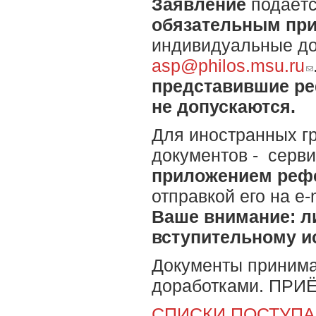
Заявление
подаётс
обязательным пр
индивидуальные дос
asp@philos.msu.ru
(l
представившие ре
не допускаются.
Для иностранных г
документов - серв
приложением реф
отправкой его на e-
Ваше внимание: ли
вступительному и
Документы принима
доработками. ПР
СПИСКИ ПОСТУП