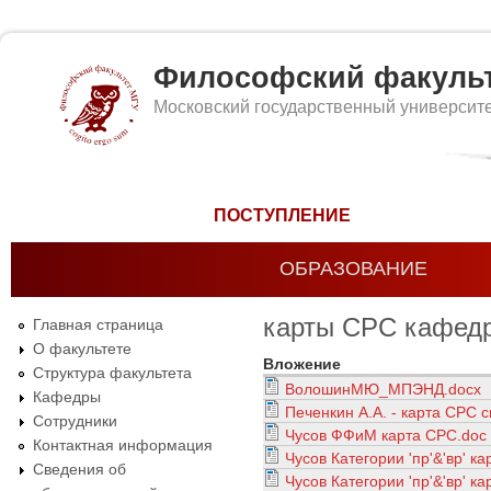
Философский факуль
Московский государственный университ
Форма поиска
ПОСТУПЛЕНИЕ
ОБРАЗОВАНИЕ
карты СРС кафед
Главная страница
О факультете
Вложение
Структура факультета
ВолошинМЮ_МПЭНД.docx
Кафедры
Печенкин А.А. - карта СРС 
Сотрудники
Чусов ФФиМ карта СРС.doc
Контактная информация
Чусов Категоpии 'пр'&'вр' к
Сведения об
Чусов Категоpии 'пр'&'вр' к