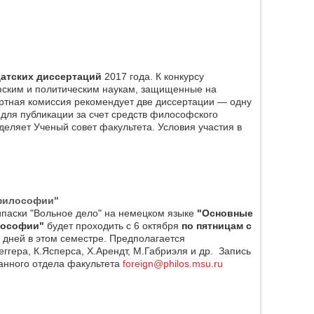
датских диссертаций
2017 года. К конкурсу
фским и политическим наукам, защищенные на
ртная комиссия рекомендует две диссертации — одну
для публикации за счет средств философского
деляет Ученый совет факультета. Условия участия в
 философии"
паски "Вольное дело" на немецком языке
"Основные
лософии"
будет проходить с 6 октября
по пятницам с
0 дней в этом семестре. Предполагается
ггера, К.Ясперса, Х.Арендт, М.Габриэля и др. Запись
ранного отдела факультета
foreign@philos.msu.ru