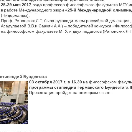
25-29 мая 2017 года
профессор философского факультета МГУ им
в работе Международного жюри
«25-й Международной олимпиа
(Нидерланды).
Проф. Ретюнских Л.Т. была руководителем российской делегации,
Асадулаевой В.В.и Саакян А.А.) – победителей конкурса «Филос
на философском факультете МГУ, и двух педагогов (Ретюнских Л.Т.
 стипендий Бундестага
03 октября 2017 г. в 16.30
на философском факульт
программы
стипендий
Германского Бундестага IPS
Презентация пройдет на немецком языке.