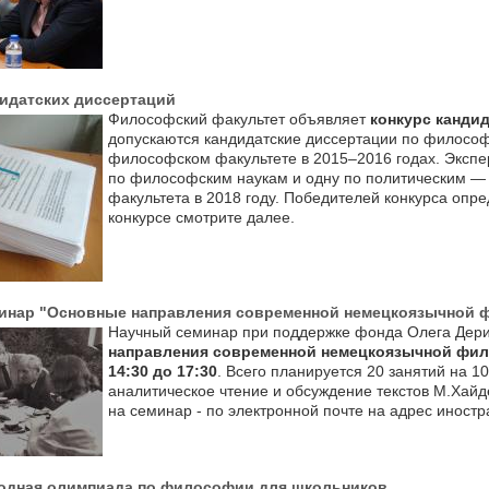
дидатских диссертаций
Философский факультет объявляет
конкурс канди
допускаются кандидатские диссертации по филосо
философском факультете в 2015–2016 годах. Экспе
по философским наукам и одну по политическим — 
факультета в 2018 году. Победителей конкурса опре
конкурсе смотрите далее.
инар "Основные направления современной немецкоязычной
Научный семинар при поддержке фонда Олега Дери
направления современной немецкоязычной фи
14:30 до 17:30
. Всего планируется 20 занятий на 1
аналитическое чтение и обсуждение текстов М.Хайде
на семинар - по электронной почте на адрес иност
одная олимпиада по философии для школьников