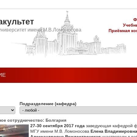
культет
Ф
Учебны
университет имени М.В.Ломоносова
Приёмная ком
ИЕ
Подразделение (кафедра)
ое сотрудничество: Болгария
27-30 сентября 2017 года
заведующая кафедрой ф
МГУ имени М.В. Ломоносова
Елена Владимировна
Александровна Рождественская
участвовали в р