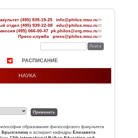
акультет (495) 939-19-25
info@philos.msu.ru
(link
й отдел (495) 939-22-08 edu
@philos.msu.ru
sends
(link
иссия (495) 066-00-47
pk.philos@org.msu.ru
e-mail)
sends
(link
Пресс-служба
press@philos.msu.ru
e-mail)
sends
(link
e-mail)
sends
Поиск
e-mail)
РАСПИСАНИЕ
НАУКА
илософии образования философского факультета
 Брызгалина
и аспирант кафедры
Елизавета
аботе
12th international Balkan Education and