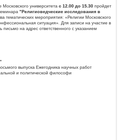
 Московского университета
с 12.00 до 15.30
пройдет
 семинара
"Религиоведческие исследования в
два тематических мероприятия: «Религии Московского
онфессиональная ситуация». Для записи на участие в
 письмо на адрес ответственного с указанием
"
осьмого выпуска Ежегодника научных работ
иальной и политической философи