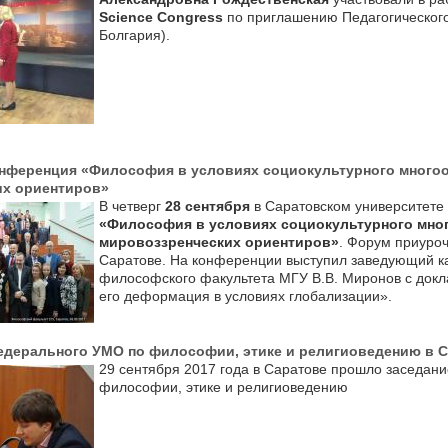
Science Congress
по приглашению Педагогического 
Болгария).
нференция «Философия в условиях социокультурного многооб
их ориентиров»
В четверг
28 сентября
в Саратовском университете
«Философия в условиях социокультурного много
мировоззренческих ориентиров»
. Форум приуроч
Саратове. На конференции выступил заведующий ка
философского факультета МГУ В.В. Миронов с докла
его деформация в условиях глобализации».
едерального УМО по философии, этике и религиоведению в 
29 сентября 2017 года в Саратове прошло заседани
философии, этике и религиоведению