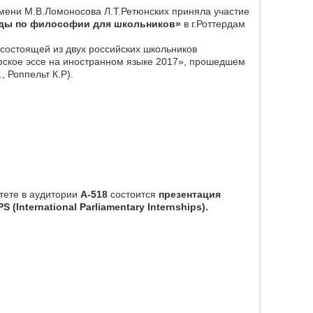
ени М.В.Ломоносова Л.Т.Ретюнских приняла участие
ды по философии для школьников»
в г.Роттердам
 состоящей из двух российских школьников
офское эссе на иностранном языке 2017», прошедшем
, Роппельт К.Р).
ете в аудитории
А-518
состоится
презентация
 (International Parliamentary Internships).