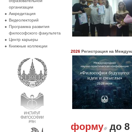
образовательной
организации
Аккредитация
Видеолекторий
Программа развития
философского факультета
Центр карьеры
Книжные коллекции
2026
Регистрация на Между
форму
до 8
(link is extern