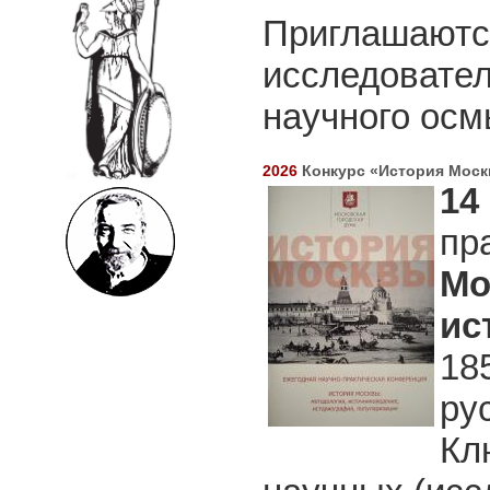
Приглашаются
исследовател
научного осм
2026
Конкурс «История Моск
14
пр
Мо
ис
18
ру
Кл