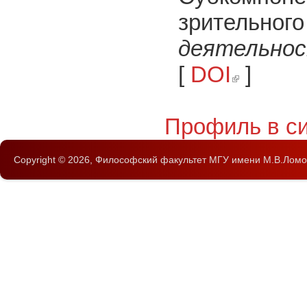
зрительног
деятельнос
[
DOI
]
(link is external)
Профиль в с
Copyright © 2026,
Философский факультет
МГУ имени М.В.Ломо