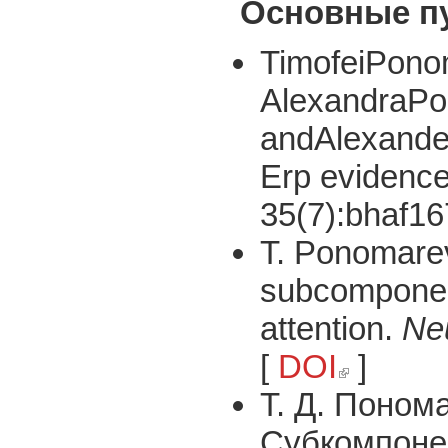
Основные п
TimofeiPonom
AlexandraPok
andAlexande
Erp evidence
35(7):bhaf16
T. Ponomarev
subcomponent
attention.
Ne
[
DOI
]
(link is external)
Т. Д. Понома
Cубкомпонен