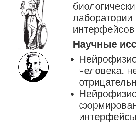
биологически
лаборатории
интерфейсов
Научные ис
Нейрофизиол
человека, н
отрицательн
Нейрофизио
формирован
интерфейсы