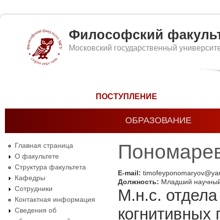
Философский факуль
Московский государственный университ
Форма поиска
ПОСТУПЛЕНИЕ
ОБРАЗОВАНИЕ
Пономаре
Главная страница
О факультете
Структура факультета
E-mail:
timofeyponomaryov@ya
Кафедры
Должность:
Младший научный
Сотрудники
М.н.с. отдел
Контактная информация
когнитивных 
Сведения об