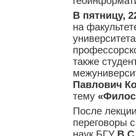
геоинформати
В пятницу, 2
на факультет
университета
профессорск
также студен
межуниверси
Павлович
К
тему
«
Фило
После лекции
переговоры с
наук БГУ
В.С