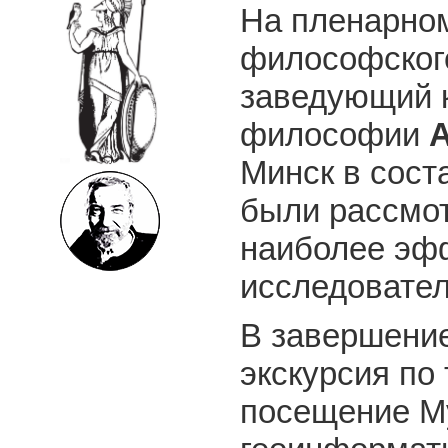
На пленарном
философского
заведующий 
философии
Минск в сост
были рассмот
наиболее эф
исследовател
В завершение
экскурсия по
посещение Му