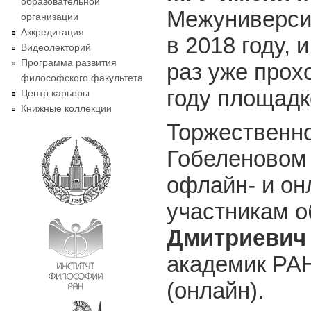
образовательной
Межуниверси
организации
Аккредитация
в 2018 году, 
Видеолекторий
Программа развития
раз уже прох
философского факультета
году площадк
Центр карьеры
Книжные коллекции
Торжественн
Гобеленовом 
офлайн- и он
участникам о
Дмитриеви
академик РА
(онлайн).