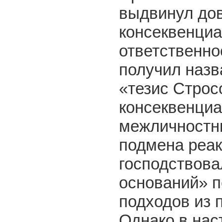
выдвинул дов
консеквенциа
ответственно
получил назв
«тезис Строс
консеквенциа
межличностны
подмена реак
господствова
оснований» п
подходов из 
Однако в нас