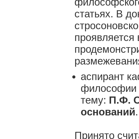
философского
статьях. В д
стросоновског
проявляется 
продемонстри
размежевания
аспирант к
философи
тему:
П.Ф. 
оснований
.
Принято счит