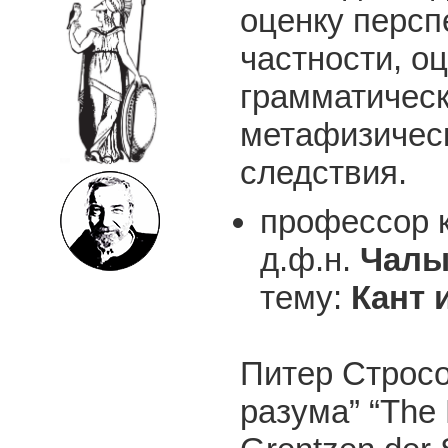
оценку персп
частности, о
грамматическ
метафизическ
следствия.
профессор к
д.ф.н.
Чалы
тему:
Кант 
Питер Стросо
разума” “The 