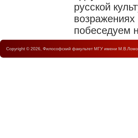
русской куль
возражениях 
побеседуем н
Copyright © 2026,
Философский факультет
МГУ имени М.В.Ломо