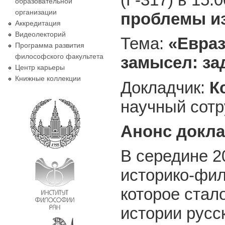
образовательной
организации
проблемы из
Аккредитация
Видеолекторий
Тема:
«Евраз
Программа развития
философского факультета
замысел: за
Центр карьеры
Книжные коллекции
Докладчик:
К
научный сот
Анонс докла
В середине 2
историко-фил
которое стал
истории русс