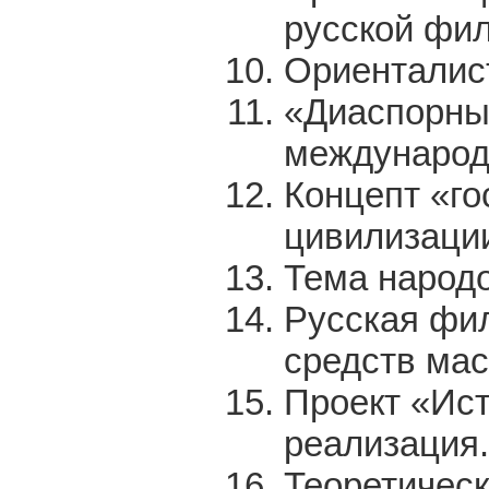
русской фил
Ориенталист
«Диаспорные
международ
Концепт «го
цивилизации
Тема народо
Русская фил
средств мас
Проект «Ис
реализация.
Теоретическ