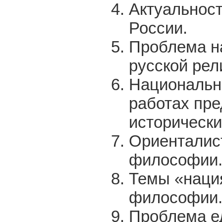
Актуальност
России.
Проблема н
русской ре
Национальны
работах пре
исторически
Ориенталист
философии
Темы «нация
философии
Проблема ед