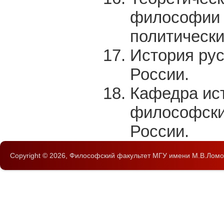
философии и
политически
История рус
России.
Кафедра ист
философских
России.
Copyright © 2026,
Философский факультет
МГУ имени М.В.Ломо