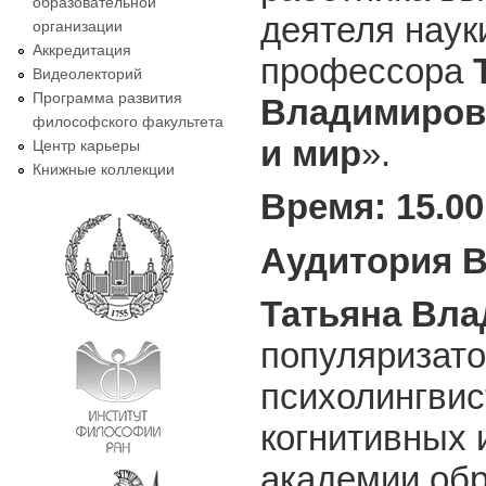
образовательной
деятеля наук
организации
Аккредитация
профессора
Видеолекторий
Программа развития
Владимиров
философского факультета
и мир
».
Центр карьеры
Книжные коллекции
Время: 15.00
Аудитория 
Татьяна Вл
популяризато
психолингвис
когнитивных 
академии обр