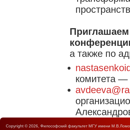
пространств
Приглашаем 
конференци
а также по а
nastasenkoi
комитета —
avdeeva@ram
организацио
Александро
Copyright © 2026,
Философский факультет
МГУ имени М.В.Ломо