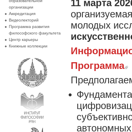
11 марта 202
образовательной
организации
организуема
Аккредитация
Видеолекторий
молодых исс
Программа развития
философского факультета
искусственно
Центр карьеры
Книжные коллекции
Информацио
Программа
(lin
Предполагае
Фундамента
цифровизаци
субъективн
автономных 