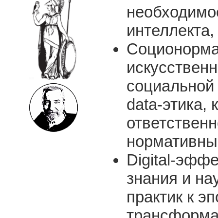
необходимос
интеллекта,
Соционорма
искусственн
социальной 
data-этика,
ответственн
нормативные
Digital-эфф
знания и на
практик к э
трансформац