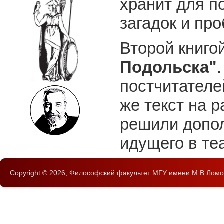
хранит для п
загадок и про
Второй книго
Подольска"
постчитателе
же текст на 
решили допол
идущего в те
Copyright © 2026,
Философский факультет
МГУ имени М.В.Ломо