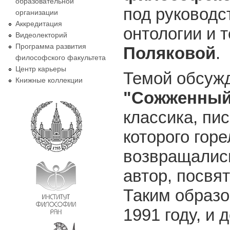
образовательной
под руковод
организации
Аккредитация
онтологии и 
Видеолекторий
Программа развития
Поляковой
.
философского факультета
Центр карьеры
Темой обсужде
Книжные коллекции
"Сожженный 
классика, пи
которого гор
возвращались
автор, посвя
Таким образо
1991 году, и 