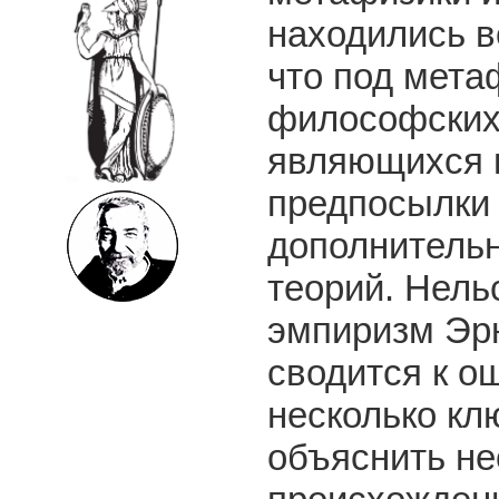
находились в
что под мета
философских 
являющихся в
предпосылки
дополнительн
теорий. Нель
эмпиризм Эрн
сводится к о
несколько кл
объяснить н