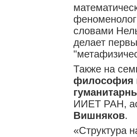
математичес
феноменолог
словами Нель
делает перв
"метафизичес
Также на сем
философия н
гуманитарны
ИИЕТ РАН, 
Вишняков
.
«Структура н