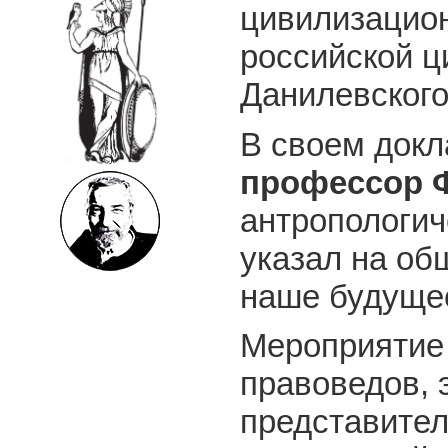
цивилизацион
российской ц
Данилевского
В своем док
профессор Ф
антропологич
указал на об
наше будуще
Мероприятие 
правоведов, 
представите