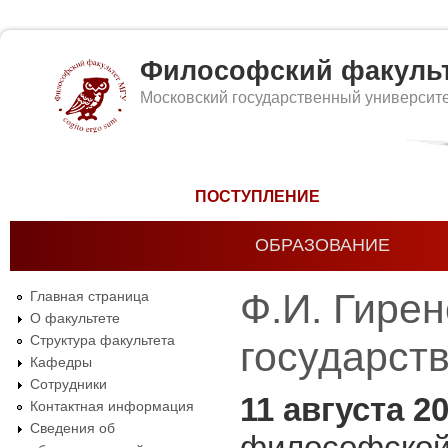
Философский факуль
Московский государственный университ
Форма поиска
ПОСТУПЛЕНИЕ
ОБРАЗОВАНИЕ
Ф.И. Гире
Главная страница
О факультете
Структура факультета
государст
Кафедры
Сотрудники
11 августа 2
Контактная информация
Сведения об
философской