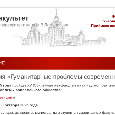
культет
Ф
Учебны
университет имени М.В.Ломоносова
Приёмная ком
ИЕ
я «Гуманитарные проблемы современн
25 года
пройдет XV Юбилейная межфакультетская научно-практичес
роблемы современного общества»
.
ренции
(link is external)
06 октября 2025 года
ренции: аспиранты, магистранты и студенты гуманитарных факульт