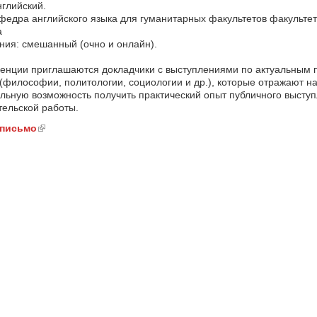
нглийский.
федра английского языка для гуманитарных факультетов факульте
а
ия: смешанный (очно и онлайн).
ренции приглашаются докладчики с выступлениями по актуальным 
 (философии, политологии, социологии и др.), которые отражают
льную возможность получить практический опыт публичного выступ
тельской работы.
письмо
(link is external)
ink is external)