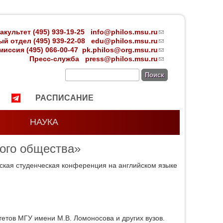
акультет (495) 939-19-25
info@philos.msu.ru
(link
й отдел (495) 939-22-08 edu
@philos.msu.ru
sends
(link
иссия (495) 066-00-47
pk.philos@org.msu.ru
e-mail)
sends
(link
Пресс-служба
press@philos.msu.ru
e-mail)
sends
(link
e-mail)
sends
Поиск
e-mail)
РАСПИСАНИЕ
НАУКА
ого общества»
кая студенческая конференция на английском языке
етов МГУ имени М.В. Ломоносова и других вузов.