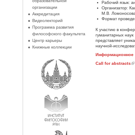
образовательной
Рабочий язык: а
организации
Организатор: Ка
М.В. Ломоносов
Аккредитация
Формат проведен
Видеолекторий
Программа развития
К участию в конфе
философского факультета
гуманитарных наук
представляет уника
Центр карьеры
научной-исследова
Книжные коллекции
Информационное 
Call for abstracts
(l