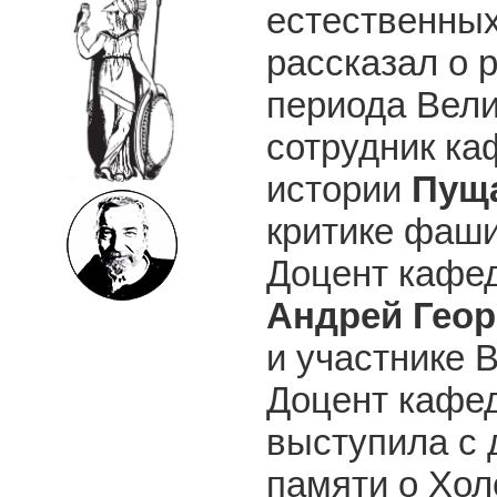
естественны
рассказал о 
периода Вел
сотрудник к
истории
Пуща
критике фаши
Доцент кафе
Андрей Геор
и участнике 
Доцент кафе
выступила с 
памяти о Хол