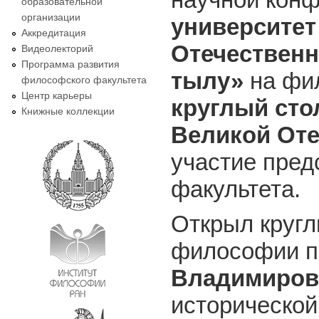
образовательной
организации
университет
Аккредитация
Отечественн
Видеолекторий
Программа развития
тылу»
на фи
философского факультета
Центр карьеры
круглый сто
Книжные коллекции
Великой От
участие пред
факультета.
Открыл круг
философии п
Владимиро
историческо