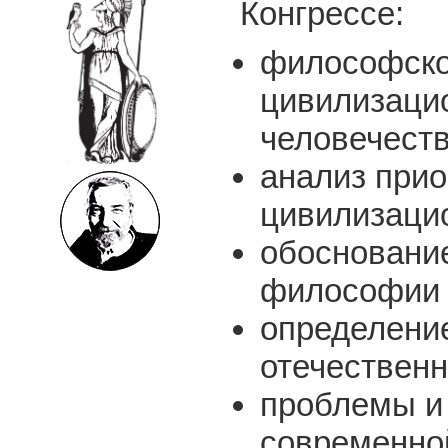
Конгрессе:
философское
цивилизацио
человечеств
анализ прио
цивилизацио
обосновани
философии 
определени
отечествен
проблемы и
современно