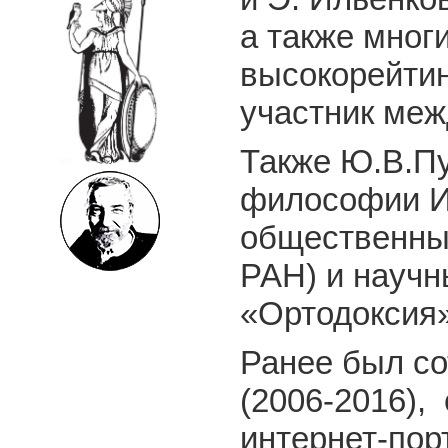
а также мног
высокорейтин
участник меж
Также Ю.В.Пу
философии И
общественны
РАН) и научн
«Ортодоксия»
Ранее был с
(2006-2016),
интернет-пор