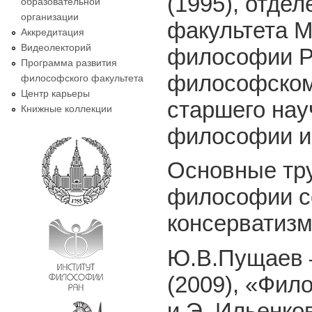
(1995), отде
образовательной
организации
факультета М
Аккредитация
Видеолекторий
философии РА
Программа развития
философском 
философского факультета
Центр карьеры
старшего нау
Книжные коллекции
философии и
Основные тр
философии со
консерватизм
Ю.В.Пущаев 
(2009), «Фил
и Э. Ильенков