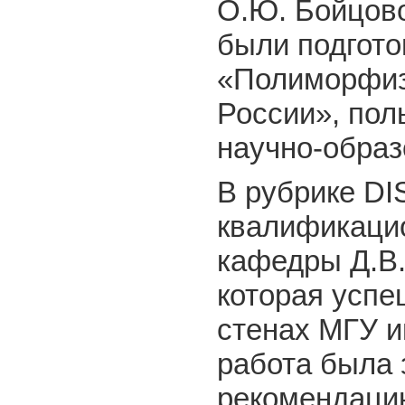
О.Ю. Бойцово
были подгото
«Полиморфиз
России», пол
научно-обра
В рубрике D
квалификацио
кафедры Д.В.
которая усп
стенах МГУ и
работа была 
рекомендацию