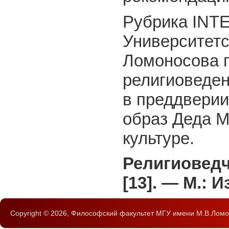
Рубрика INTE
Университетс
Ломоносова 
религиоведе
в преддверии
образ Деда М
культуре.
Религиоведч
[13]. — М.: 
Copyright © 2026,
Философский факультет
МГУ имени М.В.Ломо