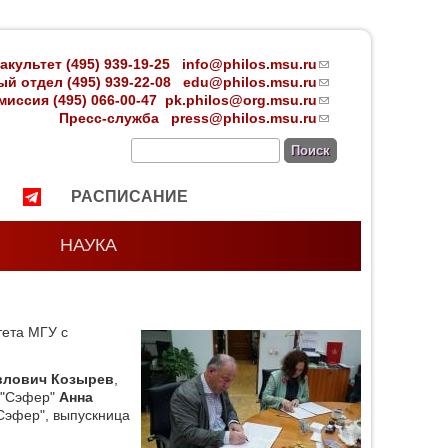
акультет (495) 939-19-25
info@philos.msu.ru
(link
й отдел (495) 939-22-08 edu
@philos.msu.ru
sends
(link
иссия (495) 066-00-47
pk.philos@org.msu.ru
e-mail)
sends
(link
Пресс-служба
press@philos.msu.ru
e-mail)
sends
(link
e-mail)
sends
Поиск
e-mail)
РАСПИСАНИЕ
НАУКА
ета МГУ с
влович Козырев
,
а "Сэфер"
Анна
Сэфер", выпускница