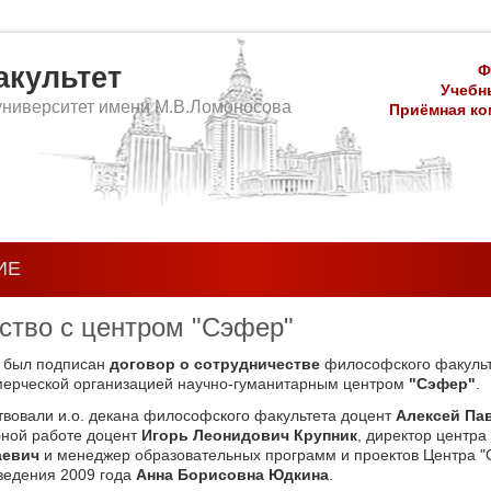
культет
Ф
Учебны
университет имени М.В.Ломоносова
Приёмная ком
ИЕ
ство с центром "Сэфер"
а
был подписан
договор о сотрудничестве
философского факульт
ерческой организацией научно-гуманитарным центром
"Сэфер"
.
твовали и.о. декана философского факультета доцент
Алексей Па
бной работе доцент
Игорь Леонидович Крупник
, директор центр
аевич
и менеджер образовательных программ и проектов Центра "
ведения 2009 года
Анна Борисовна Юдкина
.