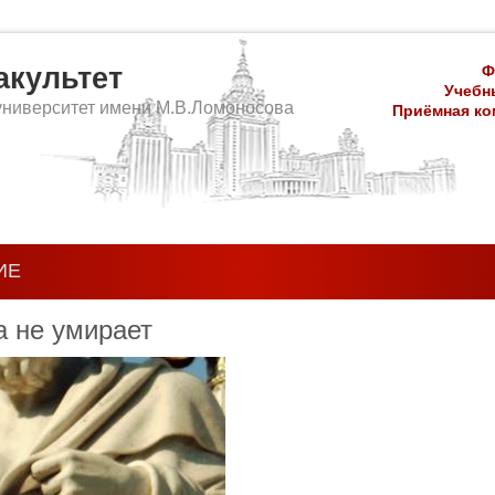
культет
Ф
Учебны
университет имени М.В.Ломоносова
Приёмная ком
ИЕ
 не умирает