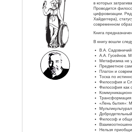
в которых затраги
Проводится филосо
цифровизации. Ряд
Хайдеггера), стат
современном образ
Книга предназначе
В книгу вошли след
В.А. Садовничий
А.А. Гусейнов. 
Метафизика не у
Предметное сам
Платон и соврем
Тоска по истинн
Философия и Сл
Философия как 
Коммуникационн
Трансформация э
«Лень бытия»: 
Мультикультурал
Добродетельный 
Философ и обще
Взаимоотношени
Нельзя приобщит