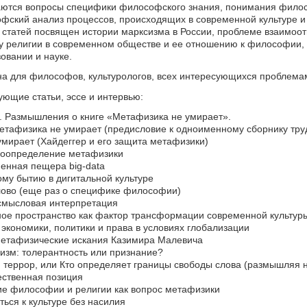
ваются вопросы специфики философского знания, понимания филос
фский анализ процессов, происходящих в современной культуре и 
 статей посвящен истории марксизма в России, проблеме взаимоо
усу религии в современном обществе и ее отношению к философии
овании и науке.
на для философов, культурологов, всех интересующихся проблема
ующие статьи, эссе и интервью:
. Размышления о книге «Метафизика не умирает».
Метафизика не умирает (предисловие к одноименному сборнику труд
мирает (Хайдеггер и его защита метафизики)
оопределение метафизики
енная пещера big-data
ому бытию в дигитальной культуре
ово (еще раз о специфике философии)
смысловая интерпретация
ое пространство как фактор трансформации современной культу
кономики, политики и права в условиях глобализации
Метафизические искания Казимира Малевича
изм: толерантность или признание?
террор, или Кто определяет границы свободы слова (размышляя 
ственная позиция
е философии и религии как вопрос метафизики
ься к культуре без насилия