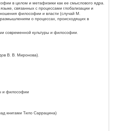
офии в целом и метафизики как ее смыслового ядра.
языке, связанных с процессами глобализации и
тношения философии и власти (случай М.
, размышлениям о процессах, происходящих в
ми современной культуры и философии.
ов В. В. Миронова).
ры и философии
над книгами Тило Саррацина)