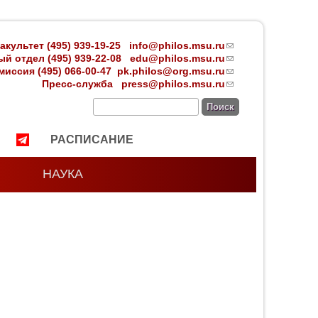
акультет (495) 939-19-25
info@philos.msu.ru
(link
й отдел (495) 939-22-08 edu
@philos.msu.ru
sends
(link
иссия (495) 066-00-47
pk.philos@org.msu.ru
e-mail)
sends
(link
Пресс-служба
press@philos.msu.ru
e-mail)
sends
(link
e-mail)
sends
Поиск
e-mail)
РАСПИСАНИЕ
НАУКА