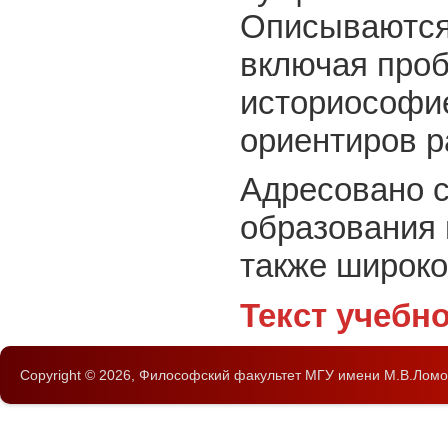
Описываются 
включая проб
историософие
ориентиров р
Адресовано 
образования 
также широко
Текст учебн
Copyright © 2026,
Философский факультет
МГУ имени М.В.Ломо