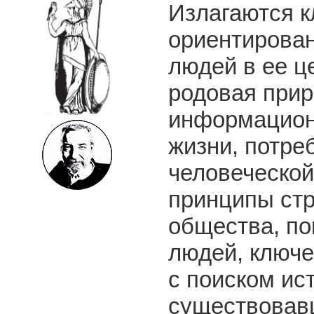
Излагаются 
ориентирова
людей в ее ц
родовая прир
информацион
жизни, потре
человеческой
принципы стр
общества, по
людей, ключ
с поиском ис
существовавш