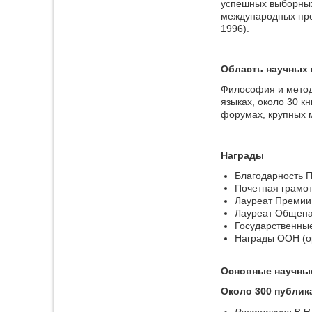
успешных выборных 
международных прог
1996).
Область научных 
Философия и методо
языках, около 30 
форумах, крупных 
Награды
Благодарность П
Почетная грамо
Лауреат Премии 
Лауреат Общена
Государственные
Награды ООН (о
Основные научны
Около 300 публика
Расторгуев В.Н