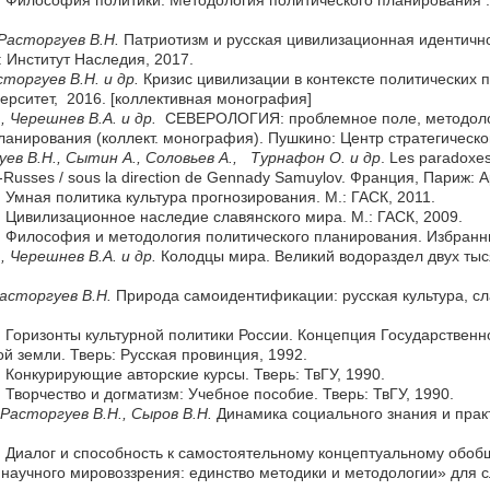
 Расторгуев В.Н.
Патриотизм и русская цивилизационная идентичн
 Институт Наследия, 2017.
сторгуев В.Н.
и др.
Кризис цивилизации в контексте политических пр
ерситет, 2016. [коллективная монография]
.
, Черешнев В.А.
и др.
СЕВЕРОЛОГИЯ: проблемное поле, методолог
ланирования (коллект. монография). Пушкино: Центр стратегическо
уев В.
Н., Сытин А.
, Соловьев А.
,
Турнафон О. и др
. Les paradoxes
o-Russes / sous la direction de Gennady Samuylov. Франция, Париж: A
.
Умная политика культура прогнозирования. М.: ГАСК, 2011.
.
Цивилизационное наследие славянского мира. М.: ГАСК, 2009.
.
Философия и методология политического планирования. Избранные
.
, Черешнев В.А.
и др.
Колодцы мира. Великий водораздел двух тыс
Расторгуев В.Н.
Природа самоидентификации: русская культура, сл
.
Горизонты культурной политики России. Концепция Государственн
ой земли. Тверь: Русская провинция, 1992.
.
Конкурирующие авторские курсы. Тверь: ТвГУ, 1990.
.
Творчество и догматизм: Учебное пособие. Тверь: ТвГУ, 1990.
 Расторгуев В.Н.
, Сыров В.Н.
Динамика социального знания и практ
.
Диалог и способность к самостоятельному концептуальному обоб
аучного мировоззрения: единство методики и методологии» для с