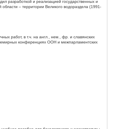
дил разработкой и реализацией государственных и
 области – территории Великого водораздела (1991-
 работ, в т.ч. на англ., нем., фр. и славянских
а всемирных конференциях ООН и межпарламентских
учебное пособие для бакалавриата и магистратуры.