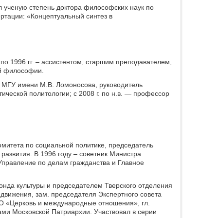
ил ученую степень доктора философских наук по
ертации: «Концептуальный синтез в
по 1996 гг. – ассистентом, старшим преподавателем,
й философии.
 МГУ имени М.В. Ломоносова, руководитель
ческой политологии; с 2008 г. по н.в. — профессор
Комитета по социальной политике, председатель
 развития. В 1996 году – советник Министра
Управление по делам гражданства и Главное
онда культуры и председателем Тверского отделения
 движения, зам. председателя Экспертного совета
О «Церковь и международные отношения», гл.
и Московской Патриархии. Участвовал в серии