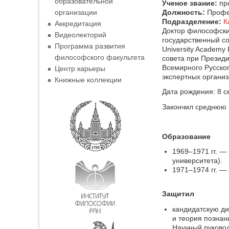
образовательной
Ученое звание:
пр
организации
Должность:
Профе
Подразделение:
К
Аккредитация
Доктор философски
Видеолекторий
государственный со
Программа развития
University Academy
философского факультета
совета при Президи
Всемирного Русско
Центр карьеры
экспертных организ
Книжные коллекции
Дата рождения: 8 се
Закончил среднюю ш
Образование
1969–1971 гг. — 
университета).
1971–1974 гг. —
Защитил
кандидатскую ди
и теория познан
Научный руковод