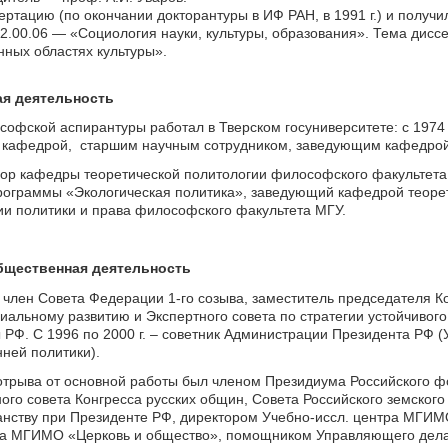
ертацию (по окончании докторантуры в ИФ РАН, в 1991 г.) и получ
2.00.06 — «Социология науки, культуры, образования». Тема дисс
ных областях культуры».
я деятельность
офской аспирантуры работал в Тверском госуниверситете: с 1974 
в. кафедрой, старшим научным сотрудником, заведующим кафедро
ссор кафедры теоретической политологии философского факультета
ограммы «Экологическая политика», заведующий кафедрой теорети
 политики и права философского факультета МГУ.
бщественная деятельность
 – член Совета Федерации 1-го созыва, заместитель председателя 
иальному развитию и Экспертного совета по стратегии устойчивого
РФ. С 1996 по 2000 г. – советник Администрации Президента РФ (
нней политики).
 отрыва от основной работы был членом Президиума Российского ф
го совета Конгресса русских общин, Совета Российского земского
анству при Президенте РФ, директором Учебно-иссл. центра МГИМ
а МГИМО «Церковь и общество», помощником Управляющего делам