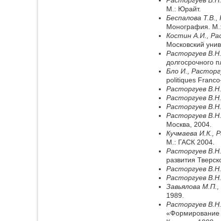
М.: Юрайт.
Беспалова Т.В.,
Монография. М.:
Костин А.И.
, Ра
Московский унив
Расторгуев В.Н
долгосрочного п
Бло И.
, Расторг
politiques Franc
Расторгуев В.Н
Расторгуев В.Н
Расторгуев В.Н
Расторгуев В.Н
Москва, 2004.
Кучмаева И.К.
, 
М.: ГАСК 2004.
Расторгуев В.Н
развития Тверск
Расторгуев В.Н
Расторгуев В.Н
Завьялова М.П.
,
1989.
Расторгуев В.Н
«Формирование н