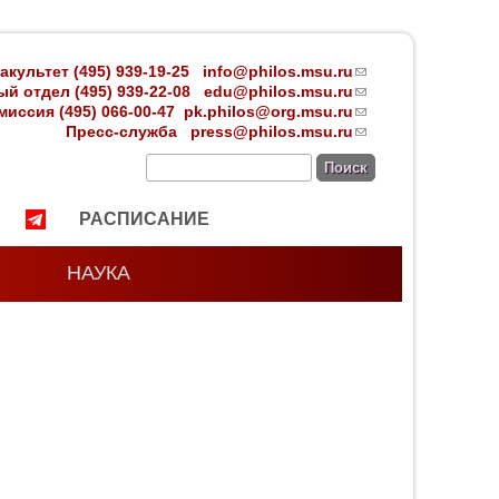
акультет (495) 939-19-25
info@philos.msu.ru
(link
й отдел (495) 939-22-08 edu
@philos.msu.ru
sends
(link
иссия (495) 066-00-47
pk.philos@org.msu.ru
e-mail)
sends
(link
Пресс-служба
press@philos.msu.ru
e-mail)
sends
(link
e-mail)
sends
Поиск
e-mail)
РАСПИСАНИЕ
НАУКА