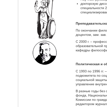
докторскую дисс
специальности 2
специализирован
Преподавательска
По окончании филос
доцентом, зам. за
С 2000 г. – профе
образовательной пр
кафедры философии
Политическая и о
С 1993 по 1996 гг.
подкомитета по соц
социальной защиты 
управление внутре
В разные годы без
фонда, Национально
Комиссии по гражд
редактором журнал