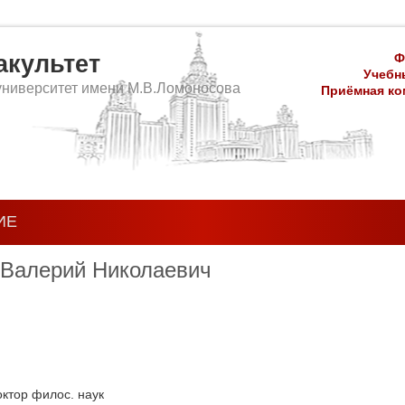
культет
Ф
Учебны
университет имени М.В.Ломоносова
Приёмная ком
ИЕ
 Валерий Николаевич
октор филос. наук