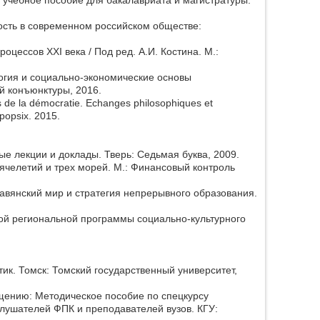
ость в современном российском обществе:
оцессов XXI века / Под ред. А.И. Костина. М.:
ия и социально-экономические основы
й конъюнктуры, 2016.
 de la démocratie. Echanges philosophiques et
popsix. 2015.
 лекции и доклады. Тверь: Седьмая буква, 2009.
ячелетий и трех морей. М.: Финансовый контроль
авянский мир и стратегия непрерывного образования.
ой региональной программы социально-культурного
ик. Томск: Томский государственный университет,
щению: Методическое пособие по спецкурсу
лушателей ФПК и преподавателей вузов. КГУ: