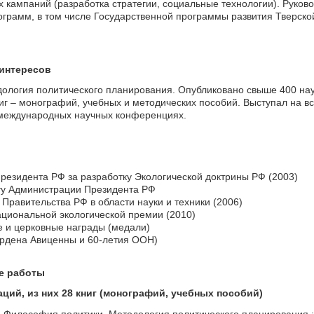
кампаний (разработка стратегии, социальные технологии). Руково
рамм, в том числе Государственной программы развития Тверской
интересов
логия политического планирования. Опубликовано свыше 400 научных
книг – монографий, учебных и методических пособий. Выступал н
международных научных конференциях.
резидента РФ за разработку Экологической доктрины РФ (2003)
ту Администрации Президента РФ
Правительства РФ в области науки и техники (2006)
циональной экологической премии (2010)
 и церковные награды (медали)
рдена Авиценны и 60-летия ООН)
е работы
ций, из них 28 кни
г (монографий, учебных пособий)
.
Философия политики. Методология политического планирования : 