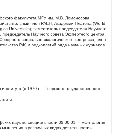
ского факультета МГУ им. М.В. Ломоносова,
Действительный член РАЕН, Академии Платона (World
gica Universalis); заместитель председателя Научного
, председатель Научного совета Экспертного центра
еверного социально-экологического конгресса, член
тельство РФ) и редколлегий ряда научных журналов.
института (с 1970 г. – Тверского государственного
ситета.
офских наук по специальности 09.00.01 — «Онтология
го мышления в различных видах деятельности».