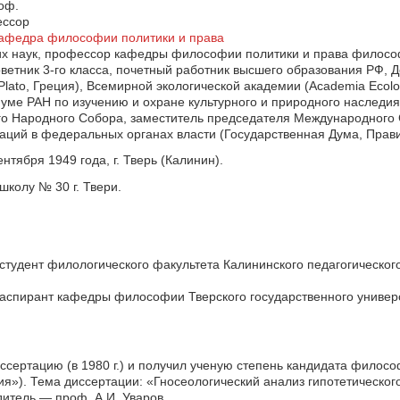
оф.
ссор
афедра философии политики и права
х наук, профессор кафедры философии политики и права философ
ветник 3-го класса, почетный работник высшего образования РФ, 
 Plato, Греция), Всемирной экологической академии (Academia Ecolo
уме РАН по изучению и охране культурного и природного наследия
го Народного Собора, заместитель председателя Международного С
аций в федеральных органах власти (Государственная Дума, Прави
нтября 1949 года, г. Тверь (Калинин).
колу № 30 г. Твери.
студент филологического факультета Калининского педагогического 
 аспирант кафедры философии Тверского государственного универ
ссертацию (в 1980 г.) и получил ученую степень кандидата филос
ия»). Тема диссертации: «Гносеологический анализ гипотетическо
итель — проф. А.И. Уваров.