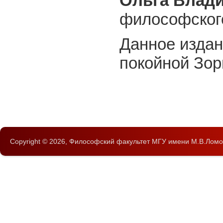
Ольга Влад
философског
Данное изда
покойной Зо
Copyright © 2026,
Философский факультет
МГУ имени М.В.Ломо