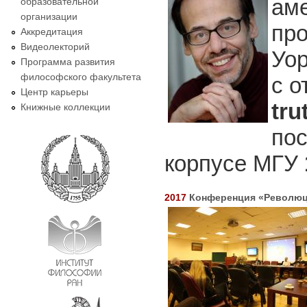
аме
образовательной
организации
пр
Аккредитация
Видеолекторий
Уор
Программа развития
философского факультета
с о
Центр карьеры
tru
Книжные коллекции
пос
корпусе МГУ
2017
Конференция «Революци