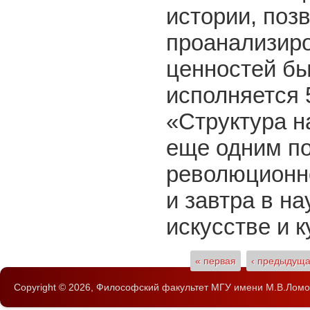
истории, поз
проанализиро
ценностей бы
исполняется 
«Структура н
еще одним п
революционно
и завтра в на
искусстве и к
Страницы
« первая
‹ предыдущ
Copyright © 2026,
Философский факультет
МГУ имени М.В.Ломо