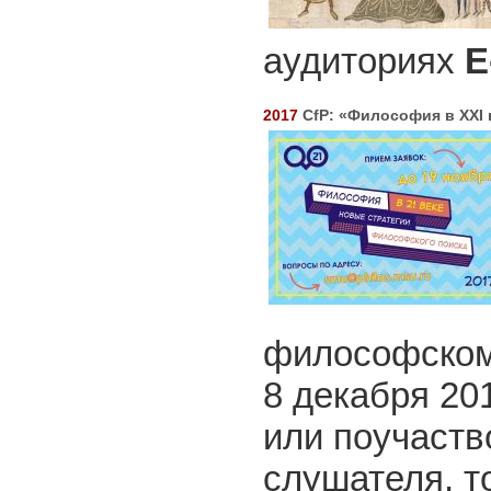
аудиториях
Е
2017
CfP: «Философия в XXI 
философском
8 декабря 20
или поучаств
слушателя, т