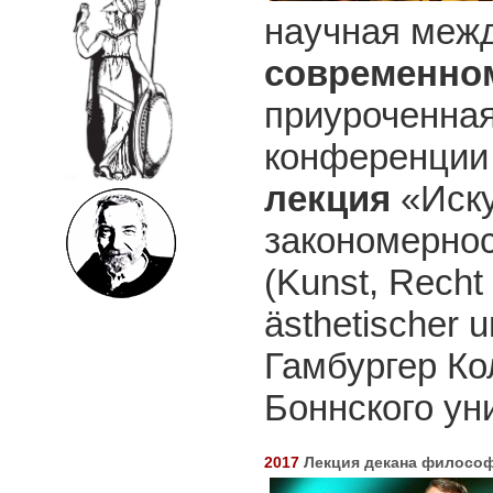
научная меж
современном
приуроченная
конференции
лекция
«Иску
закономернос
(Kunst, Recht 
ästhetischer 
Гамбургер Ко
Боннского ун
2017
Лекция декана философ