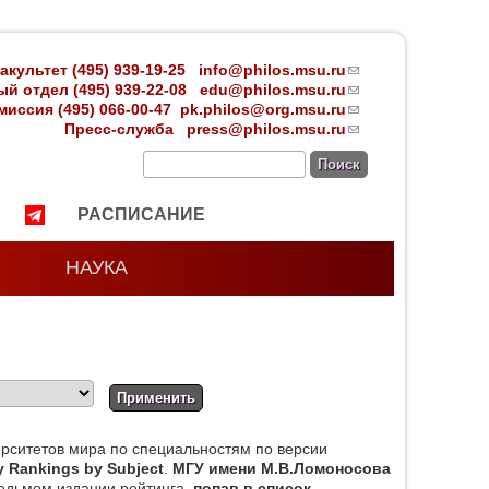
акультет (495) 939-19-25
info@philos.msu.ru
(link
й отдел (495) 939-22-08 edu
@philos.msu.ru
sends
(link
иссия (495) 066-00-47
pk.philos@org.msu.ru
e-mail)
sends
(link
Пресс-служба
press@philos.msu.ru
e-mail)
sends
(link
e-mail)
sends
Поиск
e-mail)
РАСПИСАНИЕ
НАУКА
ерситетов мира по специальностям по версии
y Rankings by Subject
.
МГУ имени М.В.Ломоносова
едьмом издании рейтинга,
попав в список