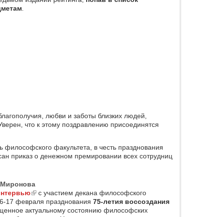
дметам
.
лагополучия, любви и заботы близких людей,
Уверен, что к этому поздравлению присоединятся
ь философского факультета, в честь празднования
ан приказ о денежном премировании всех сотрудниц
.Миронова
интервью
(link is external)
с участием декана философского
6-17 февраля празднования
75-летия воссоздания
ященное актуальному состоянию философских