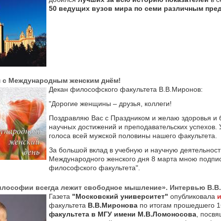
50 ведущих вузов мира по семи различным пре
 с Международным женским днём!
Декан философского факультета В.В.Миронов:
"Дорогие женщины – друзья, коллеги!
Поздравляю Вас с Праздником и желаю здоровья и б
научных достижений и преподавательских успехов. 
голоса всей мужской половины нашего факультета.
За большой вклад в учебную и научную деятельност
Международного женского дня 8 марта мною подпис
философского факультета".
илософии всегда лежит свободное мышление». Интервью В.В
Газета
"Московский университет"
опубликовала
факультета
В.В.Миронова
по итогам прошедшего 1
факультета в МГУ имени М.В.Ломоносова
, посв