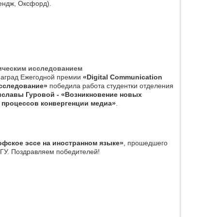
ендж, Оксфорд).
ическим исследованием
наград Ежегодной премии
«Digital Communication
исследование»
победила работа студентки отделения
иславы Гуровой - «Возникновение новых
 процессов конвергенции медиа»
.
фское эссе на иностранном языке»
, прошедшего
ГУ. Поздравляем победителей!