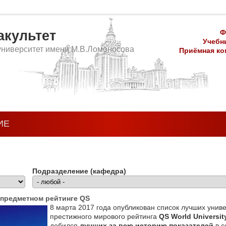
культет
Ф
Учебны
университет имени М.В.Ломоносова
Приёмная ком
ИЕ
Подразделение (кафедра)
 предметном рейтинге QS
8 марта 2017 года опубликован список лучших унив
престижного мирового рейтинга
QS World Universit
добился
лучших за всю историю показателей
в с