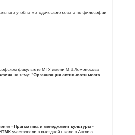
ального учебно-методического совета по философии,
философском факультете МГУ имени М.В.Ломоносова
офия»
на тему:
"Организация активности мозга
еления
«Прагматика и менеджмент культуры»
ИТМК
участвовали в выездной школе в Англию