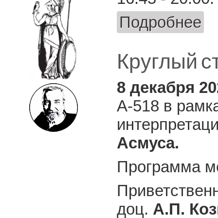
Подробнее
о Фи
Круглый ст
8 декабря 2
А-518 в рамк
интерпретац
Асмуса.
Программа м
Приветственн
доц.
А.П. Ко